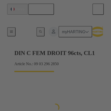
Français
France
Raccordement carte mère à carte fille
myHARTING
DIN C FEM DROIT 96cts, CL1
Article No.: 09 03 296 2850