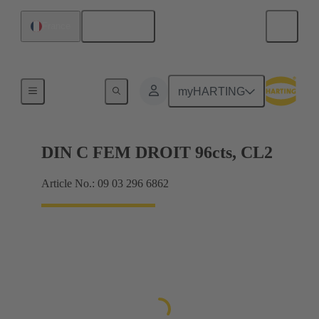
Français
France
Raccordement carte mère à carte fille
myHARTING
DIN C FEM DROIT 96cts, CL2
Article No.: 09 03 296 6862