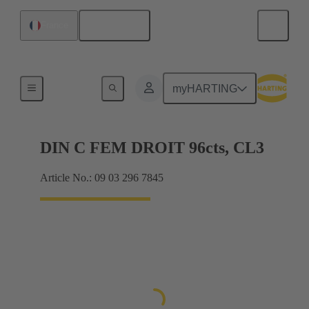
Français
France
Raccordement carte mère à carte fille
myHARTING
DIN C FEM DROIT 96cts, CL3
Article No.: 09 03 296 7845