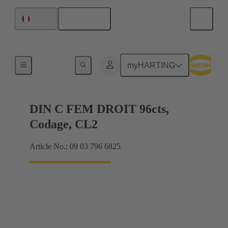
Français
France
Raccordement carte mère à carte fille
myHARTING
DIN C FEM DROIT 96cts,
Codage, CL2
Article No.: 09 03 796 6825