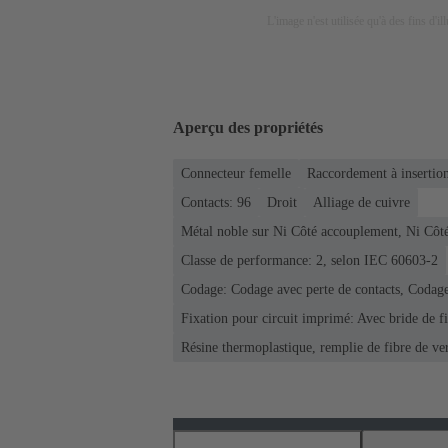
L'image n'est utilisée qu'à des fins d'il
Aperçu des propriétés
Connecteur femelle
Raccordement à insertion
Contacts: 96
Droit
Alliage de cuivre
Métal noble sur Ni Côté accouplement, Ni Côt
Classe de performance: 2, selon IEC 60603-2
Codage: Codage avec perte de contacts, Codage
Fixation pour circuit imprimé: Avec bride de f
Résine thermoplastique, remplie de fibre de ve