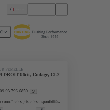
Français
France
NG
Raccordement carte mère à carte fille
UR FEMELLE
 DROIT 96cts, Codage, CL2
 09 03 796 6850
 connaître les prix et les disponibilités.