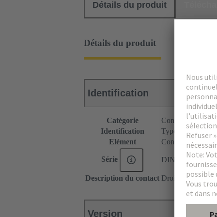
Détails du produit
Téléch
Détails du produit
Identification
Catégorie
Connecteurs
Identification
Type C
Elément
Connecteur femel
Série
DIN 41612
Description du contact
Droit
Version