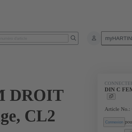
myHARTI
nnecteurs pour circuit imprimé
Connecteurs carte à carte
Produits
CONNECTE
M DROIT
DIN C FEM
Article No.:
age, CL2
pour
Connexion