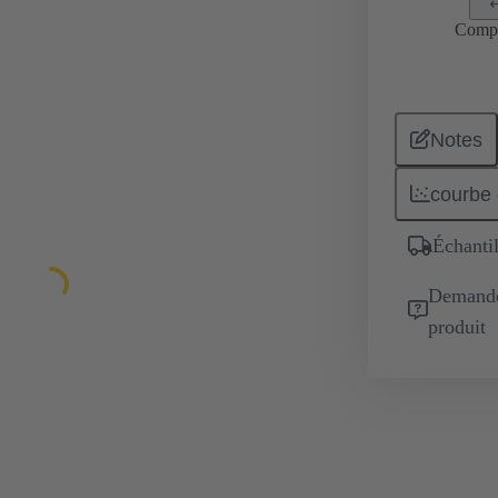
Comp
Notes
courbe 
Échantil
Demande 
produit