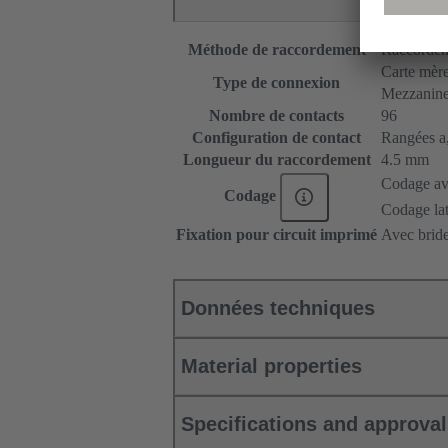
Méthode de raccordement
Raccordeme
Carte mère 
Type de connexion
Mezzanin
Nombre de contacts
96
Configuration de contact
Rangées a, 
Longueur du raccordement
4.5 mm
Codage ave
Codage
Codage lat
Fixation pour circuit imprimé
Avec bride
Données techniques
Material properties
Specifications and approva