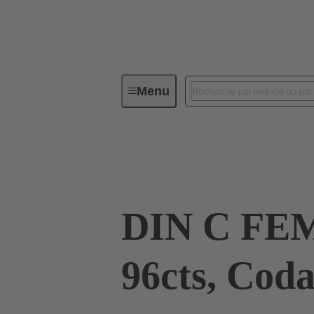
Menu
Connectivité d'Equipements
Co
09 03 796 6850
DIN C FE
96cts, Cod