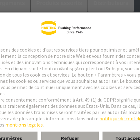
argements
Produits assortis
Distributeurs
le