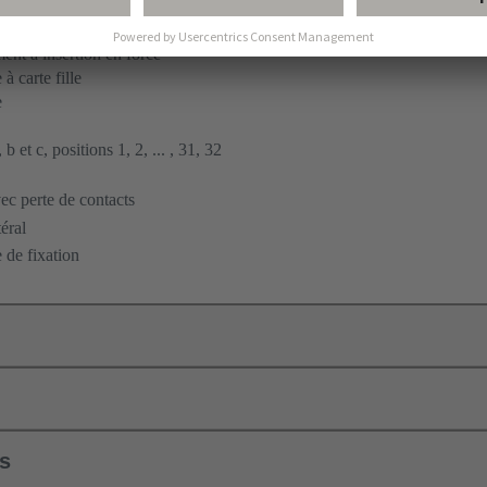
nt à insertion en force
à carte fille
e
b et c, positions 1, 2, ... , 31, 32
c perte de contacts
éral
 de fixation
ls