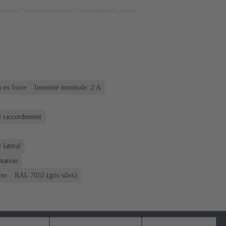
lustration. Veuillez vous référer à la description du produit.
 en force
Intensité nominale: ‌2 A
é raccordement
 latéral
ixation
rre
RAL 7032 (gris silex)