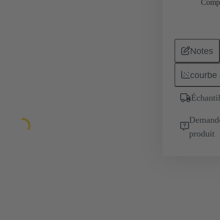
Comp
Notes
courbe 
Échantil
Demande 
produit