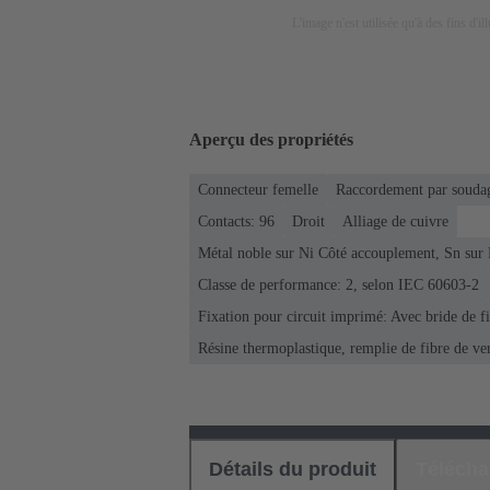
L'image n'est utilisée qu'à des fins d'il
Aperçu des propriétés
Connecteur femelle
Raccordement par soudag
Contacts: 96
Droit
Alliage de cuivre
Métal noble sur Ni Côté accouplement, Sn sur
Classe de performance: 2, selon IEC 60603-2
Fixation pour circuit imprimé: Avec bride de fi
Résine thermoplastique, remplie de fibre de ve
Détails du produit
Téléch