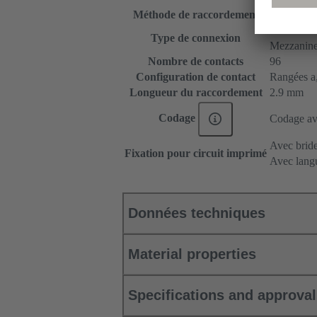
Méthode de raccordement
Raccordem
Carte mère 
Type de connexion
Mezzanin
Nombre de contacts
96
Configuration de contact
Rangées a, 
Longueur du raccordement
2.9 mm
Codage
Codage ave
Avec bride
Fixation pour circuit imprimé
Avec langu
Données techniques
Material properties
Specifications and approva