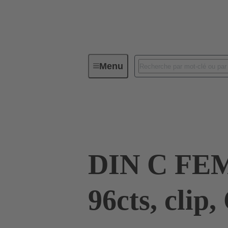
Menu
Connectivité d'Equipements
Co
09 03 496 6824
DIN C FE
96cts, clip