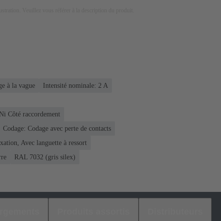
lustration. Veuillez vous référer à la description du produit.
e à la vague
Intensité nominale: ‌2 A
 Ni Côté raccordement
Codage: Codage avec perte de contacts
xation, Avec languette à ressort
rre
RAL 7032 (gris silex)
argements
Produits assortis
Distributeurs