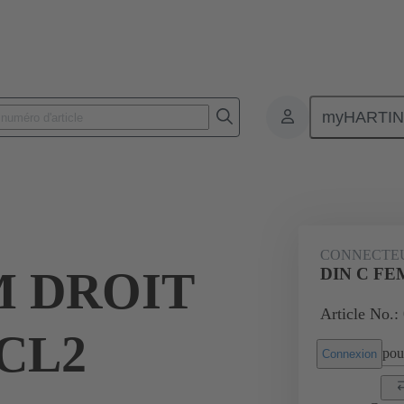
myHARTI
nnecteurs pour circuit imprimé
Connecteurs carte à carte
Produits
CONNECTE
M DROIT
DIN C FEM
Article No.:
, CL2
pour
Connexion