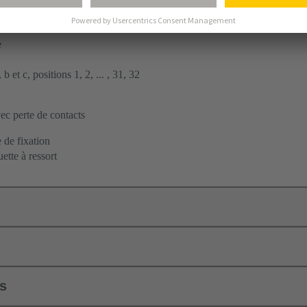
ent par soudage à la vague
à carte fille
e
b et c, positions 1, 2, ... , 31, 32
c perte de contacts
 de fixation
ette à ressort
ls