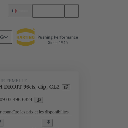
Français
France
NG
Raccordement carte mère à carte fille
UR FEMELLE
 DROIT 96cts, clip, CL2
 09 03 496 6824
 connaître les prix et les disponibilités.