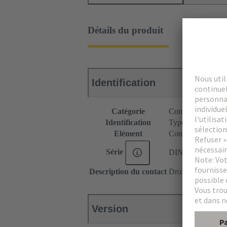
Détails du produit
Identification
Catégorie
Connecteurs
Identification
Type C
Elément
Connecteur femel
Série
DIN 41612
Description du contact
Droit
Version