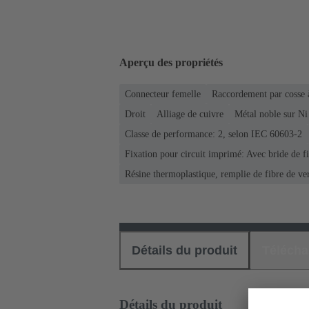
Aperçu des propriétés
Connecteur femelle
Raccordement par cosse 
Droit
Alliage de cuivre
Métal noble sur Ni
Classe de performance: 2, selon IEC 60603-2
Fixation pour circuit imprimé: Avec bride de f
Résine thermoplastique, remplie de fibre de ve
Détails du produit
Téléch
Détails du produit