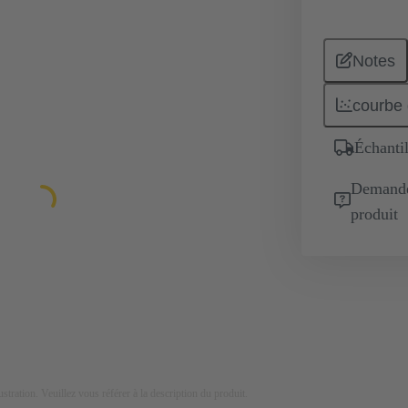
Notes
courbe 
Échantil
Demande 
produit
lustration. Veuillez vous référer à la description du produit.