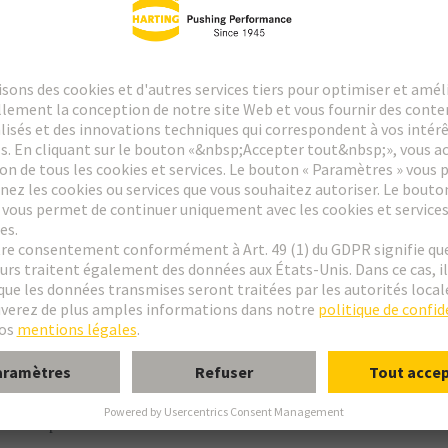
le
ent par cosse à souder
ircuit imprimé sur câble