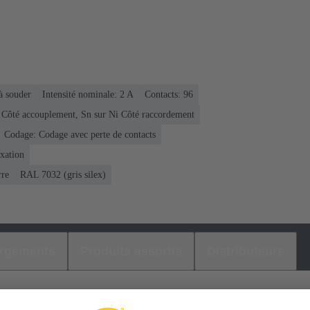
à souder
Intensité nominale: ‌2 A
Contacts: 96
 Côté accouplement, Sn sur Ni Côté raccordement
Codage: Codage avec perte de contacts
ixation
rre
RAL 7032 (gris silex)
argements
Produits assortis
Distributeurs