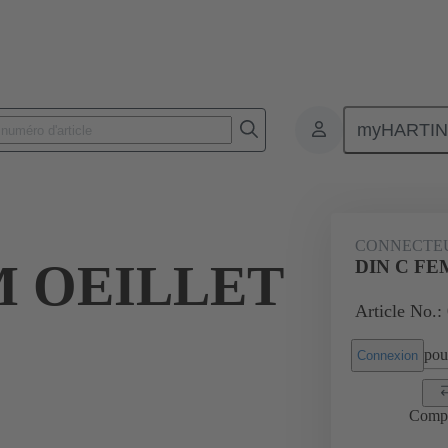
myHARTI
 6823
CONNECTE
M OEILLET
DIN C FEM
Article No.:
pour
Connexion
Comp