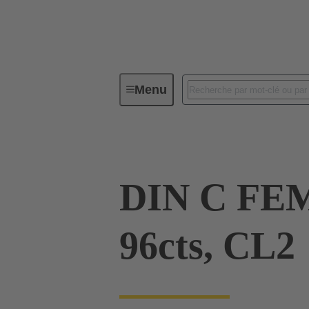
Menu
Série
Produits
09 03 296
DIN C FE
96cts, CL2