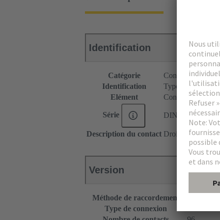
Identification
Catégorie
Connecteurs
Identification
Type C
Elément
Connecteur femel
Série
DIN 41612
Description du contact
Droit
Version
Méthode de raccordement
Raccordem
Type de connexion
Carte de c
Nombre de contacts
96