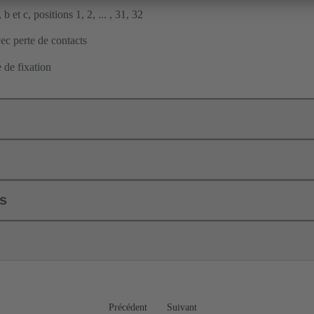
b et c, positions 1, 2, ... , 31, 32
c perte de contacts
 de fixation
ls
Précédent
Suivant