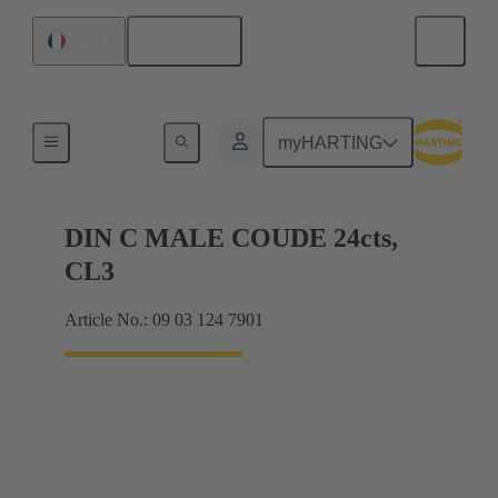
Français
France
Raccordement carte mère à carte fille
myHARTING
DIN C MALE COUDE 24cts,
CL3
Article No.: 09 03 124 7901