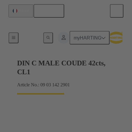
Français
France
Raccordement carte mère à carte fille
myHARTING
DIN C MALE COUDE 42cts,
CL1
Article No.: 09 03 142 2901