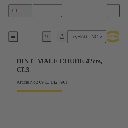
Français
France
Raccordement carte mère à carte fille
myHARTING
DIN C MALE COUDE 42cts,
CL3
Article No.: 09 03 142 7901