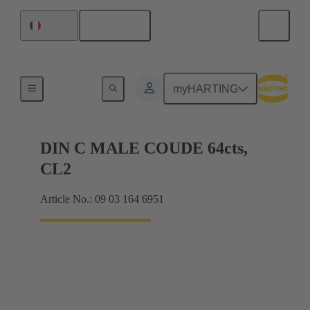
Français
France
Raccordement carte mère à carte fille
myHARTING
DIN C MALE COUDE 64cts,
CL2
Article No.: 09 03 164 6951