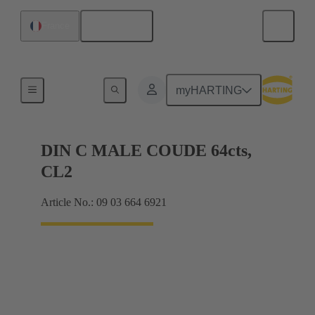
Français
France
Raccordement carte mère à carte fille
myHARTING
DIN C MALE COUDE 64cts,
CL2
Article No.: 09 03 664 6921