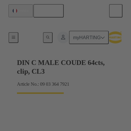
Français
France
Raccordement carte mère à carte fille
myHARTING
DIN C MALE COUDE 64cts,
clip, CL3
Article No.: 09 03 364 7921