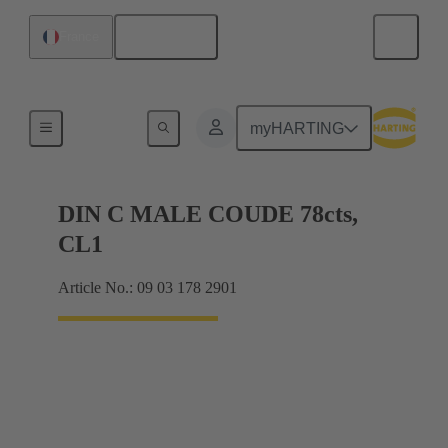
Français
France
Raccordement carte mère à carte fille
myHARTING
DIN C MALE COUDE 78cts,
CL1
Article No.: 09 03 178 2901