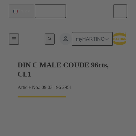
Français
France
Raccordement carte mère à carte fille
myHARTING
DIN C MALE COUDE 96cts,
CL1
Article No.: 09 03 196 2951