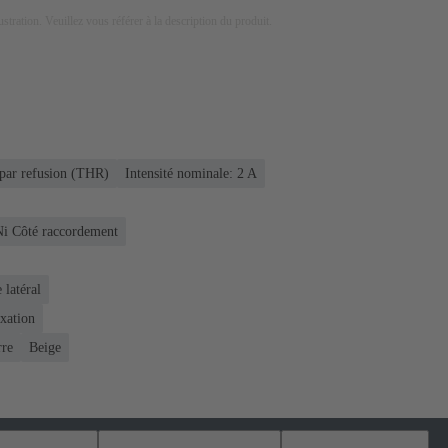
lustration. Veuillez vous référer à la description du produit.
par refusion (THR)
Intensité nominale: ‌2 A
Ni Côté raccordement
 latéral
ixation
rre
Beige