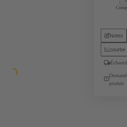
Comp
Notes
courbe 
Échantil
Demande 
produit