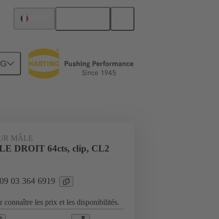
Français
France
NG
Raccordement carte mère à carte fille
UR MÂLE
E DROIT 64cts, clip, CL2
 09 03 364 6919
 connaître les prix et les disponibilités.