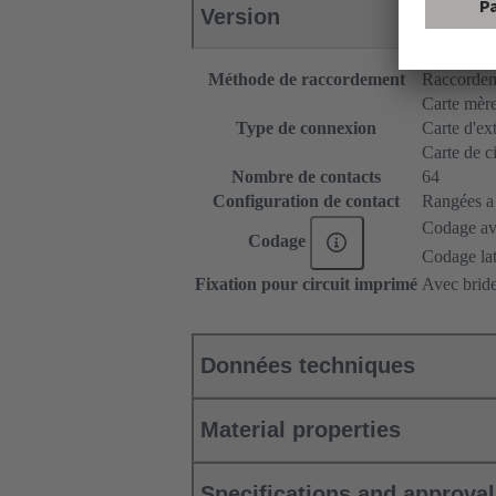
Version
Méthode de raccordement
Raccordem
Carte mère 
Type de connexion
Carte d'ex
Carte de c
Nombre de contacts
64
Configuration de contact
Rangées a e
Codage ave
Codage
Codage lat
Fixation pour circuit imprimé
Avec bride
Données techniques
Material properties
Specifications and approva