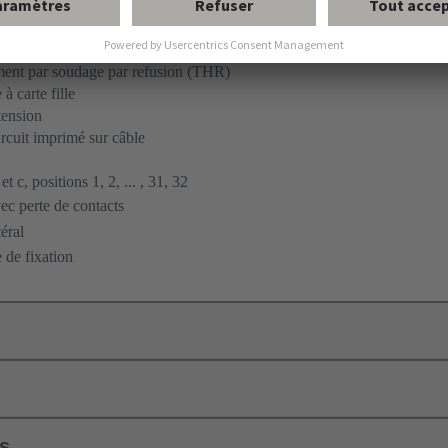
ent par soudage par refusion (THR)
à carte fille
tension
ircuit imprimé sur câble
t c, positions 1, 2, ... , 31, 32
c perte de contacts
éral
 de fixation
ls