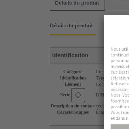
Détails du produit
Téléch
Détails du produit
Identification
Catégorie
Connecteurs
Identification
Type C
Elément
Connecteur mâle
Série
DIN 41612
Description du contact
coudé
Caractéristiques
Écarts de couleur 