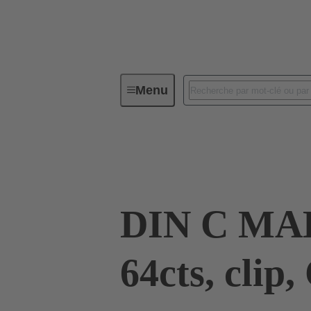
Menu
Connectivité d'Equipements
Co
09 03 364 6919
DIN C MA
64cts, clip