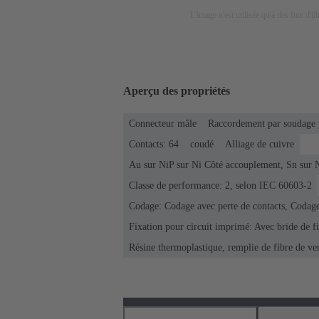
L'image n'est utilisée qu'à des fins d'il
Aperçu des propriétés
Connecteur mâle
Raccordement par soudage 
Contacts: 64
coudé
Alliage de cuivre
Au sur NiP sur Ni Côté accouplement, Sn sur 
Classe de performance: 2, selon IEC 60603-2
Codage: Codage avec perte de contacts, Codage
Fixation pour circuit imprimé: Avec bride de f
Résine thermoplastique, remplie de fibre de ve