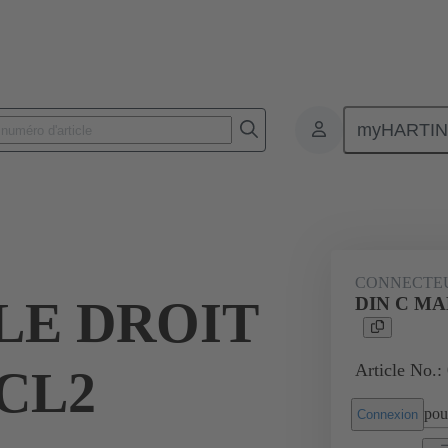
myHARTI
nnecteurs pour circuit imprimé
Connecteurs carte à carte
Produits
CONNECTE
LE DROIT
DIN C MAL
Article No.:
, CL2
pour
Connexion