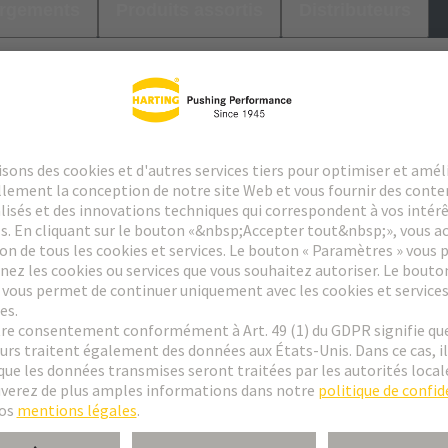
argements
Produits assortis
Distributeurs
et tâches admis