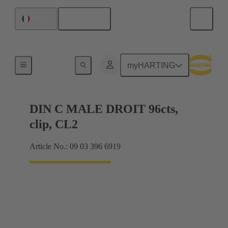
Français
France
Raccordement carte mère à carte fille
myHARTING
DIN C MALE DROIT 96cts,
clip, CL2
Article No.: 09 03 396 6919