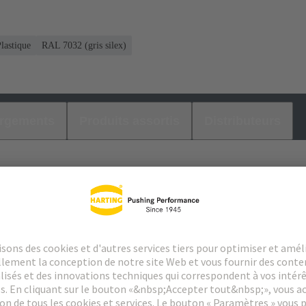
lastique
RAL 7032 (gris silex)
argements
Produits assortis
Distributeurs