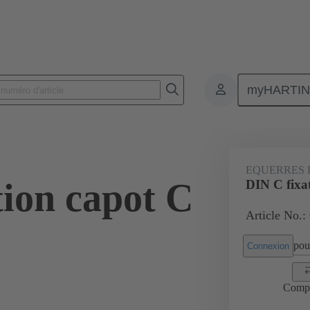
myHARTI
 9921
EQUERRES 
tion capot C
DIN C fixa
Article No.:
pour
Connexion
Comp