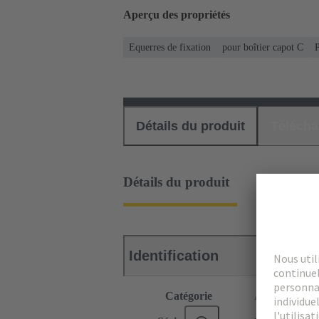
Aperçu des propriétés
Equerres de fixation
pour boîtier capot C
P
Détails du produit
Téléch
Détails du produit
Identification
Catégorie
Accessoires