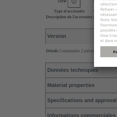
Série
DIN 41612
Type d'accessoire
Equerres de fi
Description de l'accessoire
pour boîtier c
Version
Détails
Commandez 2 pièces par connecte
Données techniques
Material properties
Specifications and approva
Informations commerciales