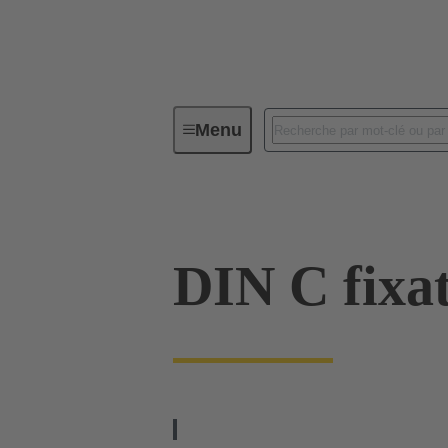
Menu
Série
Produits
09 03 000
DIN C fixa