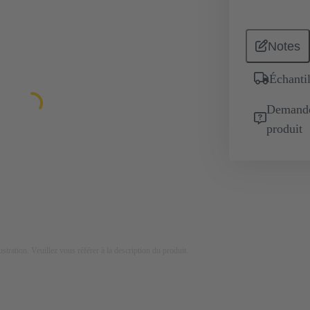
Notes
Échantil
Demande 
produit
lustration. Veuillez vous référer à la description du produit.