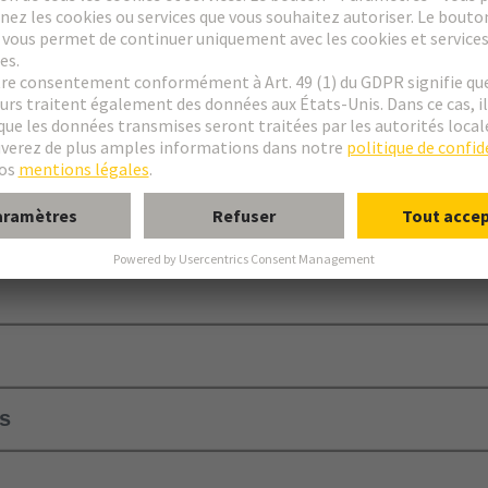
xation
apot C
ur
ls