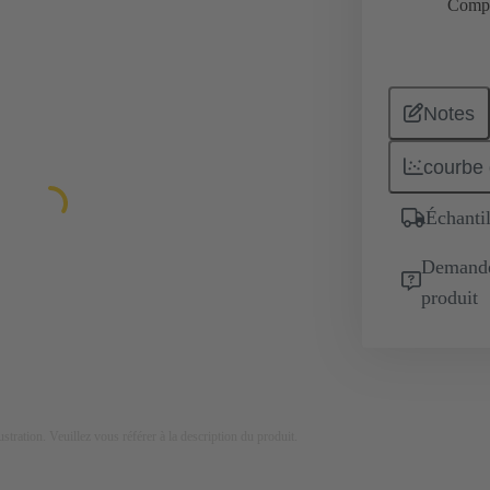
Comp
Notes
courbe 
Échantil
Demande 
produit
lustration. Veuillez vous référer à la description du produit.