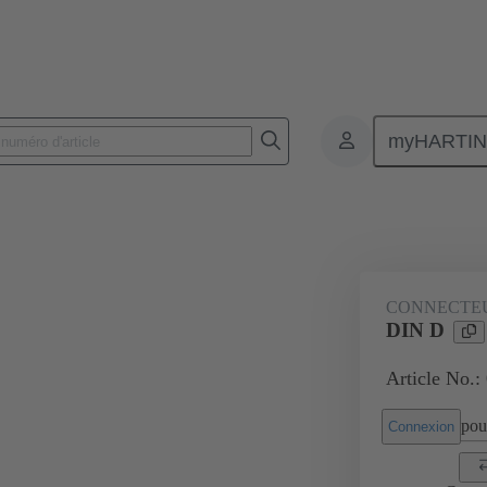
myHARTI
nnecteurs pour circuit imprimé
Connecteurs carte à carte
Produits
CONNECTE
DIN D
Article No.:
pour
Connexion