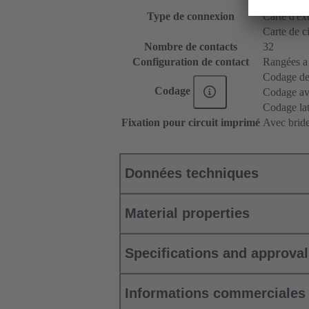
Carte mère 
Type de connexion
Carte d'ex
Carte de c
Nombre de contacts
32
Configuration de contact
Rangées a e
Codage de
Codage
Codage ave
Codage lat
Fixation pour circuit imprimé
Avec bride
Données techniques
Material properties
Specifications and approva
Informations commerciales