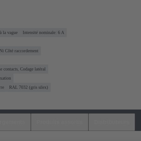
à la vague
Intensité nominale: ‌6 A
 Ni Côté raccordement
 contacts, Codage latéral
ixation
rre
RAL 7032 (gris silex)
argements
Produits assortis
Distributeurs