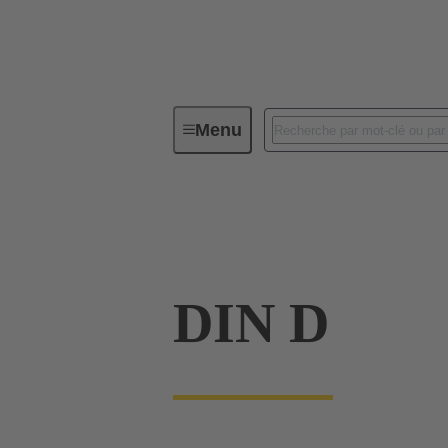
Menu
Connectivité d'Equipements
Co
09 04 132 6921
DIN D