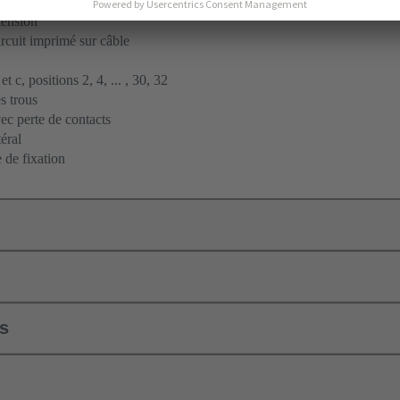
à carte fille
tension
ircuit imprimé sur câble
t c, positions 2, 4, ... , 30, 32
s trous
c perte de contacts
éral
 de fixation
ls