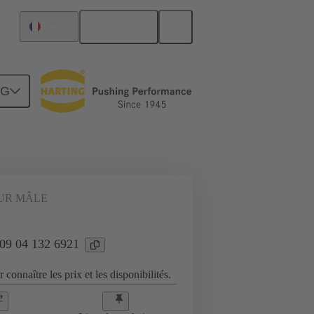
Français
France
NG
Raccordement carte mère à carte fille
UR MÂLE
 09 04 132 6921
 connaître les prix et les disponibilités.