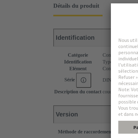
Détails du produit
Identification
Catégorie
Connecteurs
Identification
Type D
Elément
Connecteur mâle
Série
DIN 41612
Description du contact
coudé
Version
Méthode de raccordement
Raccordem