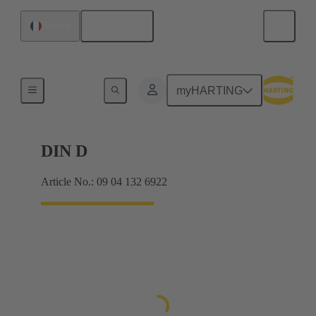
Français
France
Raccordement carte mère à carte fille
myHARTING
DIN D
Article No.: 09 04 132 6922