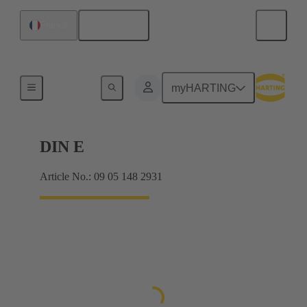
Français
France
Raccordement carte mère à carte fille
myHARTING
DIN E
Article No.: 09 05 148 2931