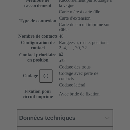
Méthode de
Raccordement par soudage à
raccordement
la vague
Carte mère à carte fille
Carte d'extension
Type de connexion
Carte de circuit imprimé sur
câble
Nombre de contacts
48
Configuration de
Rangées a, c et e, positions
contact
2, 4, ... , 30, 32
a2
Contact prioritaire
en position
a32
Codage des trous
Codage avec perte de
Codage
contacts
Codage latéral
Fixation pour
Avec bride de fixation
circuit imprimé
Données techniques