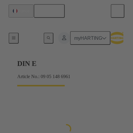
Français
France
Raccordement carte mère à carte fille
myHARTING
DIN E
Article No.: 09 05 148 6961