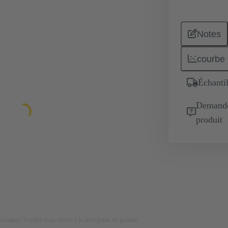
Notes
courbe 
Échantil
Demande 
produit
lustration. Veuillez vous référer à la description du produit.