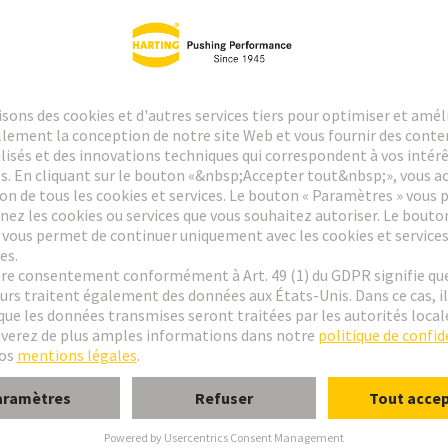
le
ent à wrapper