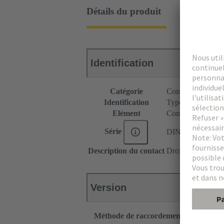
Détails du produit
Identification
Catégorie
Connecteurs
Identification
Type E
Elément
Connecteur femel
Série
DIN 41612
Description du contact
Droit
Version
Méthode de raccordement
Raccordem