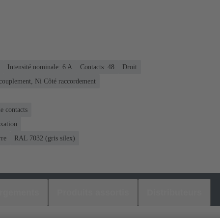
Intensité nominale: ‌6 A
Contacts: 48
Droit
ccouplement, Ni Côté raccordement
e contacts
ixation
rre
RAL 7032 (gris silex)
argements
Produits assortis
Distributeurs