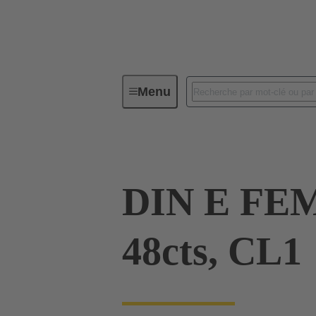
Menu
Série
Produits
09 05 248
DIN E FE
48cts, CL1