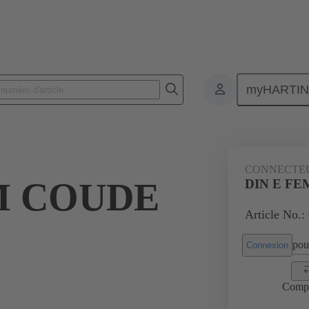
myHARTI
 2821
CONNECTE
M COUDE
DIN E FEM
Article No.:
pour
Connexion
Comp