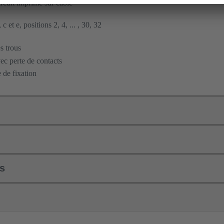
ircuit imprimé sur câble
c et e, positions 2, 4, ... , 30, 32
s trous
c perte de contacts
 de fixation
ls