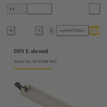
Français
France
Raccordement carte mère à carte fille
myHARTING
DIN E shroud
Article No.: 09 05 000 9922