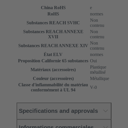
China RoHS
e
RoHS
normes
Non
Substances REACH SVHC
contenu
Substances REACH ANNEXE
Non
XVII
contenu
Non
Substances REACH ANNEXE XIV
contenu
État ELV
normes
Proposition Californie 65 substances
Oui
Plastique
Matériaux (accessoires)
métallisé
Couleur (accessoires)
Métallique
Classe d'inflammabilité du matériau
V-0
conformément à UL 94
Specifications and approvals
Informations commerciales