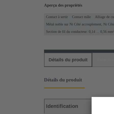
Aperçu des propriétés
Contact à sertir
Contact mâle
Alliage de cu
Métal noble sur Ni Côté accouplement, Ni Côt
Section de fil du conducteur: 0,14 ... 0,56 mm
Détails du produit
Téléch
Détails du produit
Identification