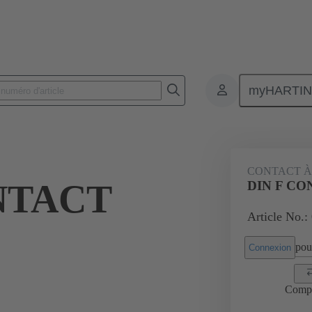
myHARTI
 9551
CONTACT À
NTACT
DIN F C
Article No.:
pour
Connexion
Comp