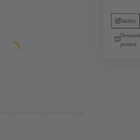
Notes
Demande 
produit
lustration. Veuillez vous référer à la description du produit.