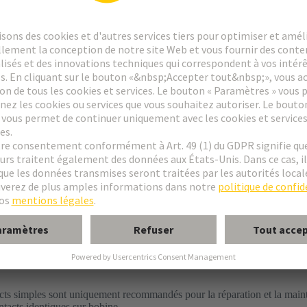
e FM
 2F
 F9
r
cts simples sont uniquement recommandés pour la réparation et la maint
acts identiques sur bobine.