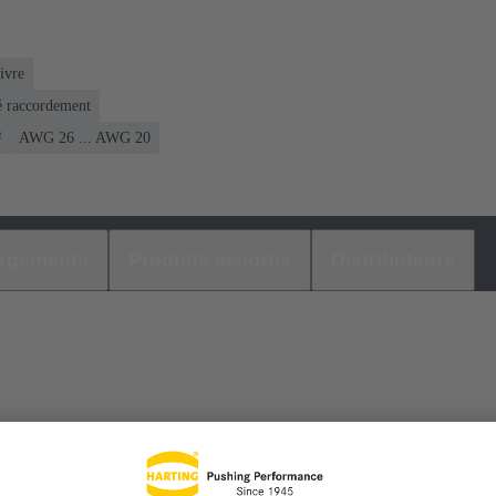
ivre
é raccordement
²
AWG 26 ... AWG 20
argements
Produits assortis
Distributeurs