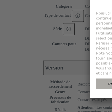
Catégorie
Contacts
Type de contact
Contact à sertir
Série
DIN 41612
DIN 41612 Typ
Contacts pour
DIN 41612 Type
DIN 41612 Type
Version
Méthode de
Raccordement à Serti
raccordement
Genre
Contact mâle
Processus de
Contacts estampés
fabrication
Attention
: Les conta
Détails
recommandons les cont