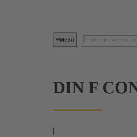
Menu
Série
Produits
09 06 000
DIN F CO