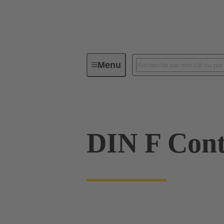
Menu
Série
Produits
09 06 000
DIN F Cont