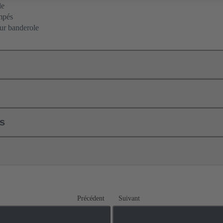
le
mpés
sur banderole
ls
Précédent
Suivant