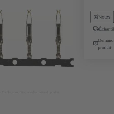
Notes
Échantil
Demande 
produit
on. Veuillez vous référer à la description du produit.