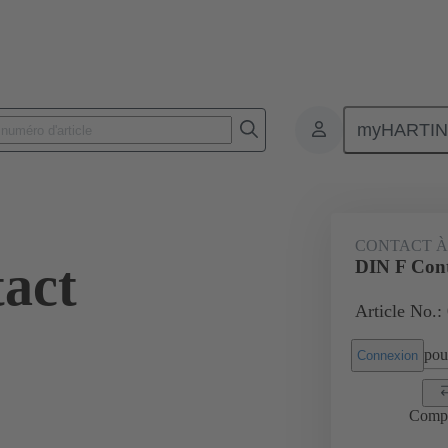
myHARTI
 7482
CONTACT À
act
DIN F Cont
Article No.:
pour
Connexion
Comp