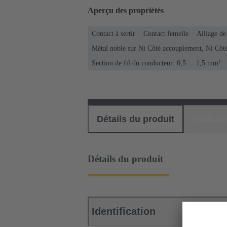
Aperçu des propriétés
Contact à sertir
Contact femelle
Alliage de
Métal noble sur Ni Côté accouplement, Ni Côt
Section de fil du conducteur: 0,5 ... 1,5 mm²
Détails du produit
Téléch
Détails du produit
Identification