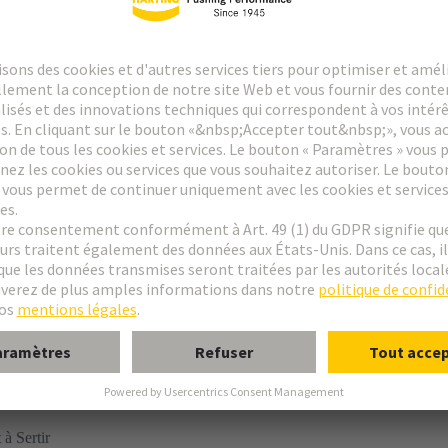
e D
 E
 F
 2F
 F9
 MH 24 + 7
e FM
à Sertir