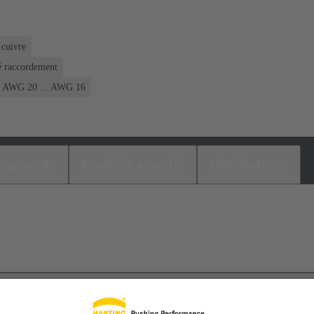
 cuivre
é raccordement
AWG 20 ... AWG 16
argements
Produits assortis
Distributeurs