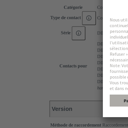
Catégorie
Contacts
Type de contact
Contact à sertir
Série
DIN 41612
DIN 41612 Typ
DIN 41612 Type
DIN 41612 Type
DIN 41612 Type
Contacts pour
DIN 41612 Type
DIN 41612 Type
DIN 41612 Typ
har
-motion
Version
Méthode de raccordement
Raccordement 