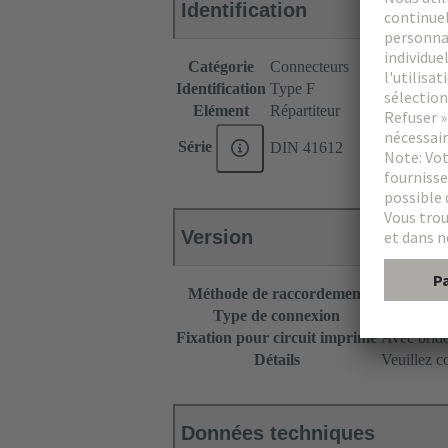
Identification
Catégorie
Connecteurs
Identification
Type F
Elément
Répartiteur
Série
DIN 41612
Version
Méthode de raccordement
Raccordeme
Type de connexion
Capot pro
Fixation pour circuit imprimé
Avec bride
Détails
Veuillez c
Données techniques