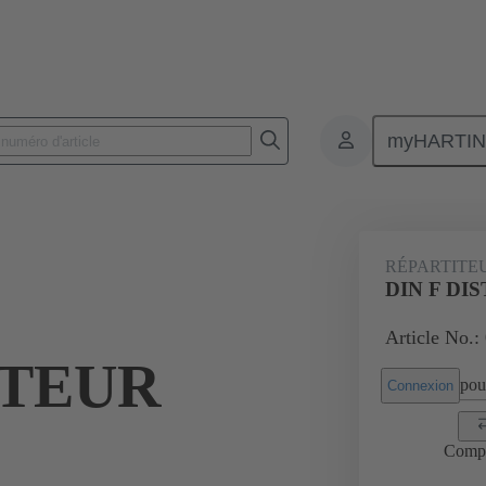
myHARTI
 3301
RÉPARTITE
DIN F DI
Article No.:
UTEUR
pour
Connexion
Comp