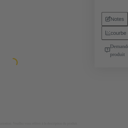
Notes
courbe 
Demande 
produit
lustration. Veuillez vous référer à la description du produit.