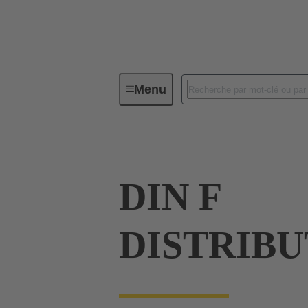
Menu
Série
Produits
09 06 016
DIN F
DISTRIB