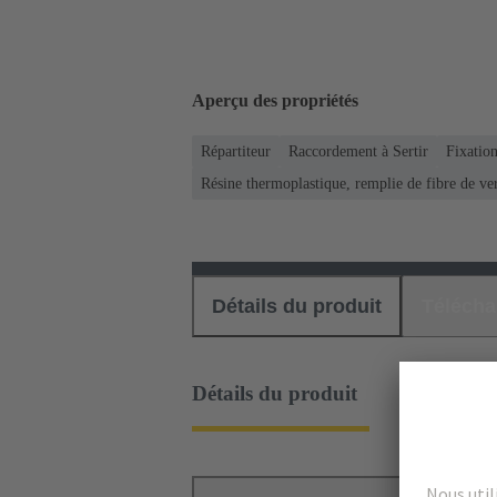
Aperçu des propriétés
Répartiteur
Raccordement à Sertir
Fixation
Résine thermoplastique, remplie de fibre de ve
Détails du produit
Téléch
Détails du produit