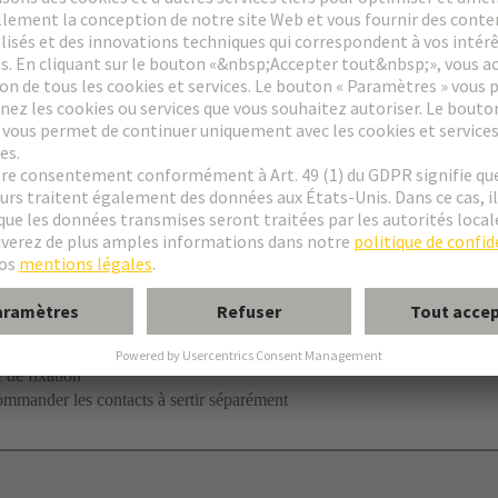
nt à Sertir
longateur
 de fixation
ommander les contacts à sertir séparément