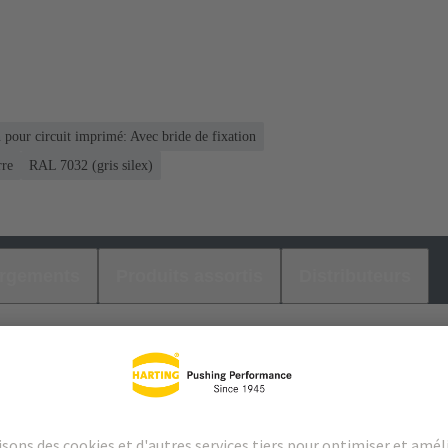
 pour circuit imprimé: Avec bride de fixation
rre
RAL 7032 (gris silex)
argements
Produits assortis
Distributeurs