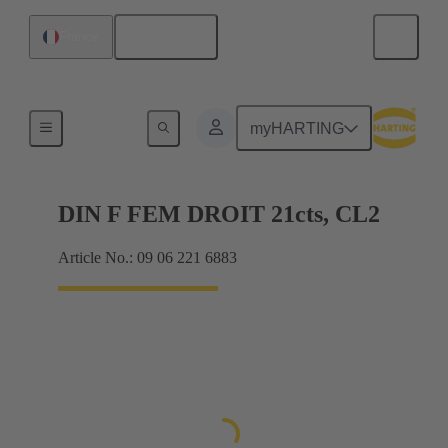
Français
France
Raccordement carte mère à carte fille
myHARTING
DIN F FEM DROIT 21cts, CL2
Article No.: 09 06 221 6883