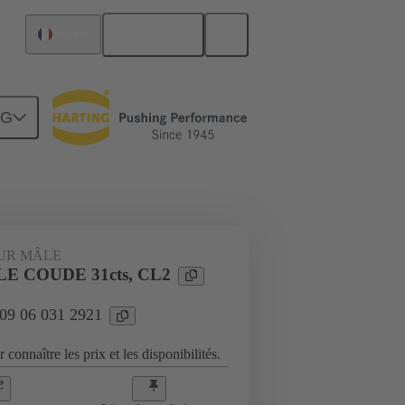
Français
France
NG
Raccordement carte mère à carte fille
UR MÂLE
LE COUDE 31cts, CL2
 09 06 031 2921
 connaître les prix et les disponibilités.