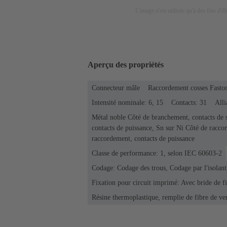
L'image n'est utilisée qu'à des fins d'il
Aperçu des propriétés
Connecteur mâle
Raccordement cosses Fasto
Intensité nominale: 6, 15
Contacts: 31
Alli
Métal noble Côté de branchement, contacts de 
contacts de puissance, Sn sur Ni Côté de racco
raccordement, contacts de puissance
Classe de performance: 1, selon IEC 60603-2
Codage: Codage des trous, Codage par l'isolant
Fixation pour circuit imprimé: Avec bride de f
Résine thermoplastique, remplie de fibre de ve