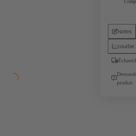
Comp
Notes
courbe 
Échantil
Demande 
produit