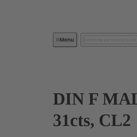
Menu
Connectivité d'Equipements
Co
09 06 031 2921
DIN F MA
31cts, CL2