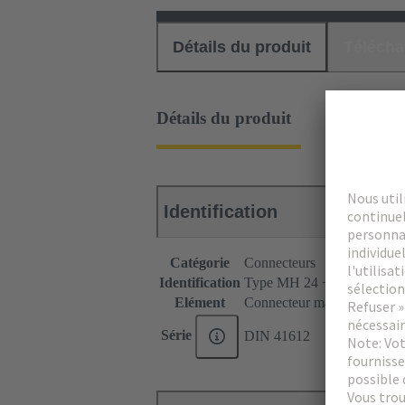
Détails du produit
Téléch
Détails du produit
Identification
Catégorie
Connecteurs
Identification
Type MH 24 + 7
Elément
Connecteur mâle
Série
DIN 41612