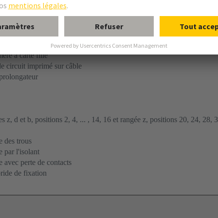
dement cosses Faston
dement par soudage à la vague
ère à carte fille
e circuit imprimé sur câble
prolongateur
 z, d et b, positions 2, 4, ... , 14, 16 et rangée z, positions 20, 24, 28, 
 des trous
par l'isolant
 avec perte de contacts
ride de fixation