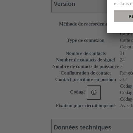
Version
Raccor
Méthode de raccordement
Raccor
Carte m
Type de connexion
Carte d
Capot 
Nombre de contacts
31
Nombre de contacts de signal
24
Nombre de contacts de puissance
7
Configuration de contact
Rangées
Contact prioritaire en position
z32
Codage
Codage
Codage 
Codage
Fixation pour circuit imprimé
Avec b
Données techniques