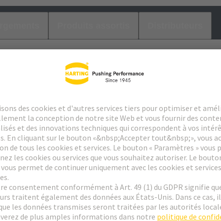
argements
Produits assortis
Distributeurs