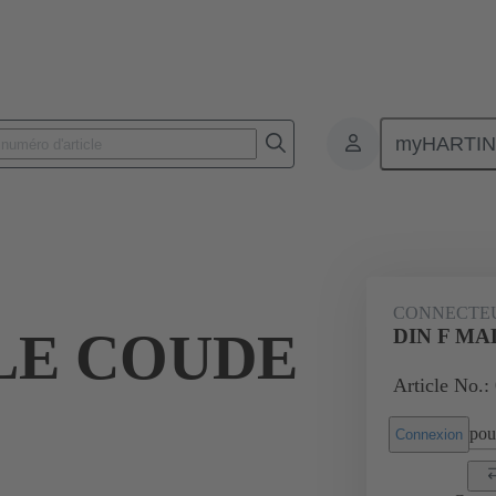
myHARTI
nnecteurs pour circuit imprimé
Connecteurs carte à carte
Produits
CONNECTE
LE COUDE
DIN F MA
Article No.:
pour
Connexion