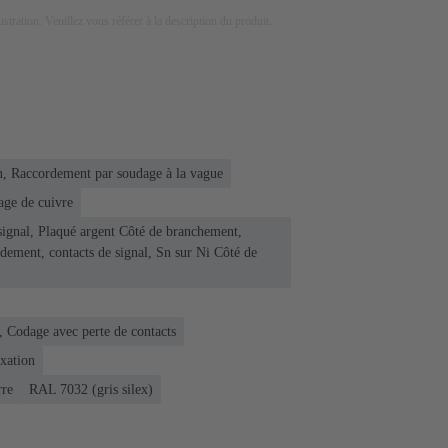
lustration. Veuillez vous référer à la description du produit.
n, Raccordement par soudage à la vague
age de cuivre
signal, Plaqué argent Côté de branchement,
rdement, contacts de signal, Sn sur Ni Côté de
, Codage avec perte de contacts
ixation
rre
RAL 7032 (gris silex)