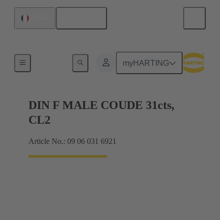
Français
France
Raccordement carte mère à carte fille
myHARTING
DIN F MALE COUDE 31cts,
CL2
Article No.: 09 06 031 6921