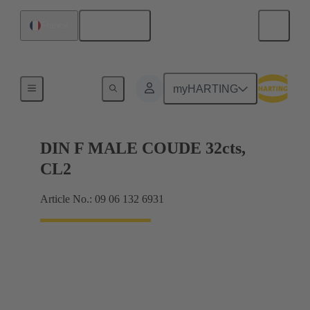
Français
France
Raccordement carte mère à carte fille
myHARTING
DIN F MALE COUDE 32cts,
CL2
Article No.: 09 06 132 6931