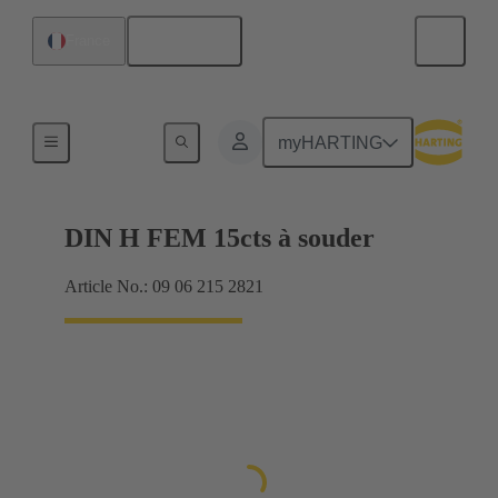
Français
France
Raccordement carte mère à carte fille
myHARTING
DIN H FEM 15cts à souder
Article No.: 09 06 215 2821