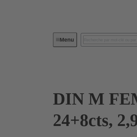
Menu
Connectivité d'Equipements
Co
09 03 224 6804
DIN M FE
24+8cts, 2