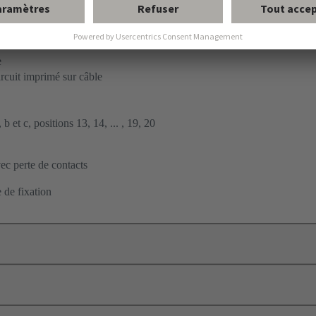
ent par soudage à la vague
à carte fille
e
ircuit imprimé sur câble
b et c, positions 13, 14, ... , 19, 20
c perte de contacts
 de fixation