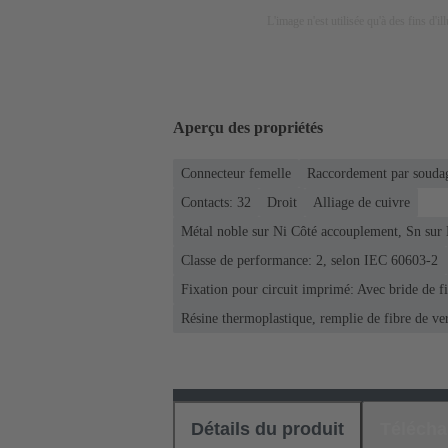
L'image n'est utilisée qu'à des fins d'il
Aperçu des propriétés
Connecteur femelle
Raccordement par soudag
Contacts: 32
Droit
Alliage de cuivre
Métal noble sur Ni Côté accouplement, Sn sur
Classe de performance: 2, selon IEC 60603-2
Fixation pour circuit imprimé: Avec bride de f
Résine thermoplastique, remplie de fibre de ve
Détails du produit
Téléch