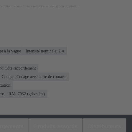
lustration. Veuillez vous référer à la description du produit.
e à la vague
Intensité nominale: ‌2 A
 Ni Côté raccordement
Codage: Codage avec perte de contacts
ixation
rre
RAL 7032 (gris silex)
argements
Produits assortis
Distributeurs