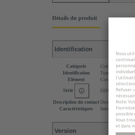
Détails du produit
Identification
Catégorie
Connecteurs
Identification
Type M
Elément
Connecteur femel
Série
DIN 41612
Description du contact
Droit
Caractéristiques
Intensité nominale
Version