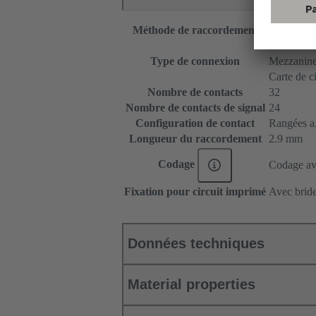
Méthode de raccordement
Raccordem
Carte mère 
Type de connexion
Mezzanin
Carte de c
Nombre de contacts
32
Nombre de contacts de signal
24
Configuration de contact
Rangées a, 
Longueur du raccordement
2.9 mm
Codage
Codage ave
Fixation pour circuit imprimé
Avec bride
Données techniques
Material properties