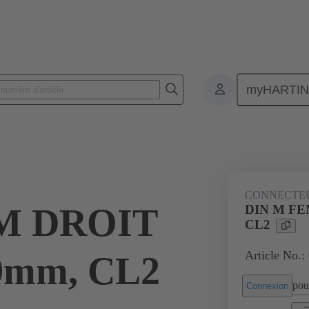
myHARTI
nnecteurs pour circuit imprimé
Connecteurs carte à carte
Produits
CONNECTE
M DROIT
DIN M FEM
CL2
Article No.:
,9mm, CL2
pour
Connexion