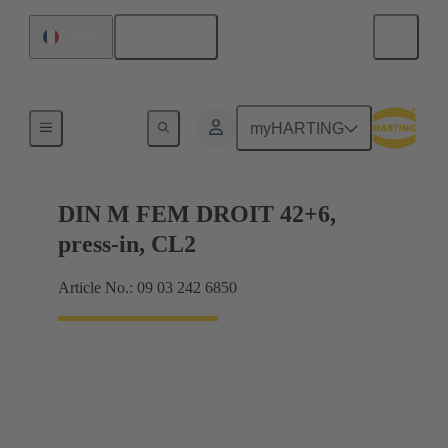
Français
France
Raccordement carte mère à carte fille
myHARTING
DIN M FEM DROIT 42+6,
press-in, CL2
Article No.: 09 03 242 6850