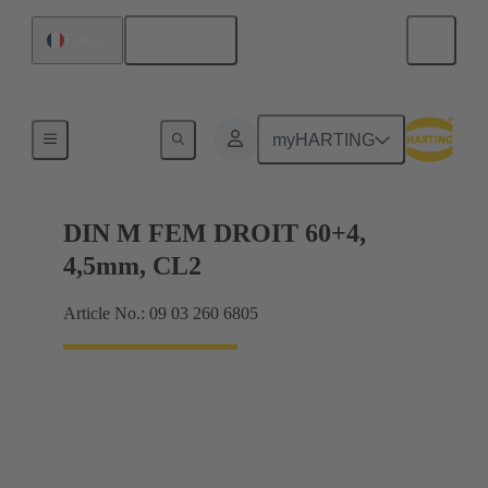
Français
France
Raccordement carte mère à carte fille
myHARTING
DIN M FEM DROIT 60+4,
4,5mm, CL2
Article No.: 09 03 260 6805