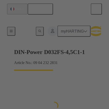
Français
France
Raccordement carte mère à carte fille
myHARTING
DIN-Power D032FS-4,5C1-1
Article No.: 09 04 232 2831