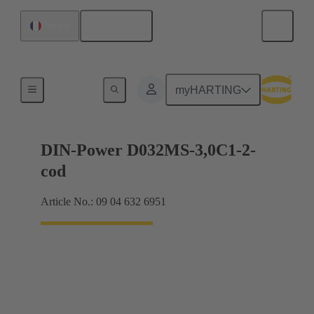
Français
France
Raccordement carte mère à carte fille
myHARTING
DIN-Power D032MS-3,0C1-2-
cod
Article No.: 09 04 632 6951