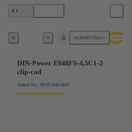
Français
France
Raccordement carte mère à carte fille
myHARTING
DIN-Power E048FS-4,5C1-2-
clip-cod
Article No.: 09 05 848 6831