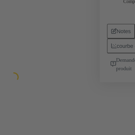
Comp
Notes
courbe 
Demande 
produit