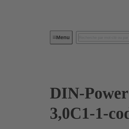
Menu
Connectivité d'Equipements
Co
09 05 648 2921
DIN-Power
3,0C1-1-co