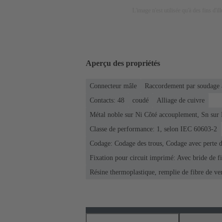
L'image n'est utilisée qu'à des fins d'il
Aperçu des propriétés
Connecteur mâle
Raccordement par soudage 
Contacts: 48
coudé
Alliage de cuivre
Métal noble sur Ni Côté accouplement, Sn sur
Classe de performance: 1, selon IEC 60603-2
Codage: Codage des trous, Codage avec perte de
Fixation pour circuit imprimé: Avec bride de f
Résine thermoplastique, remplie de fibre de ve