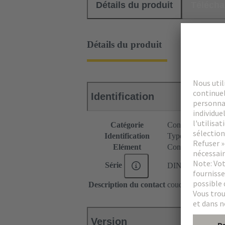
Détails du produit
Téléch
Détails du produit
Identification
Catégorie
Connecteurs
Identification
Type E
Elément
Connecteur mâle
Série
DIN 41612
Description du contact
coudé
Version