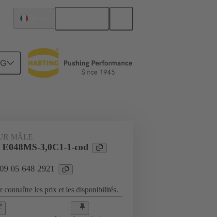
Français
France
NG
Raccordement carte mère à carte fille
UR MÂLE
 E048MS-3,0C1-1-cod
 09 05 648 2921
 connaître les prix et les disponibilités.