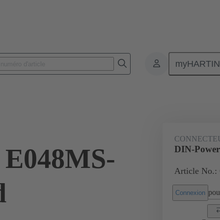
myHARTI
nnecteurs pour circuit imprimé
Connecteurs carte à carte
Produits
CONNECTE
 E048MS-
DIN-Power
Article No.:
d
pour
Connexion