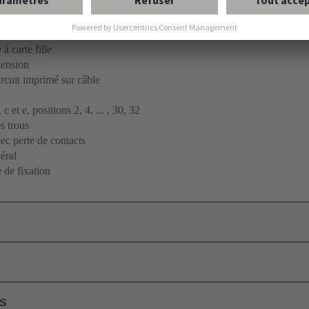
ent par soudage à la vague
à carte fille
tension
ircuit imprimé sur câble
c et e, positions 2, 4, ... , 30, 32
s trous
c perte de contacts
éral
 de fixation
ls