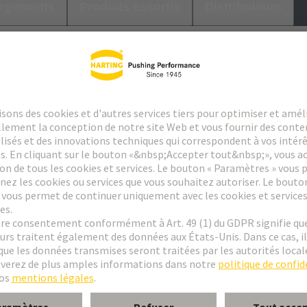
argements
Produits assortis
Distributeurs