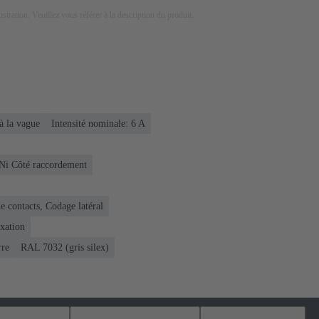
lustration. Veuillez vous référer à la description du produit.
à la vague
Intensité nominale: ‌6 A
 Ni Côté raccordement
 contacts, Codage latéral
ixation
rre
RAL 7032 (gris silex)