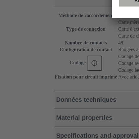
Méthode de raccordement
Raccordem
Carte mère 
Type de connexion
Carte d'ex
Carte de c
Nombre de contacts
48
Configuration de contact
Rangées a, 
Codage de
Codage
Codage ave
Codage lat
Fixation pour circuit imprimé
Avec bride
Données techniques
Material properties
Specifications and approva