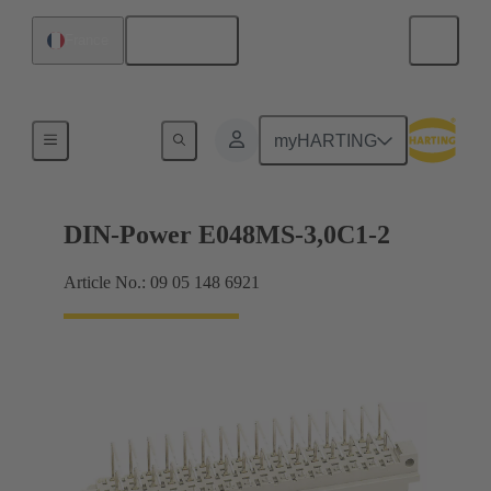
Français
France
Raccordement carte mère à carte fille
myHARTING
DIN-Power E048MS-3,0C1-2
Article No.: 09 05 148 6921