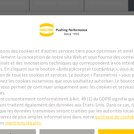
argements
Produits assortis
Distributeurs