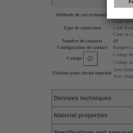
Méthode de raccordement
Raccordem
Carte mère 
Type de connexion
Carte d'ex
Carte de c
Nombre de contacts
48
Configuration de contact
Rangées a, 
Codage de
Codage
Codage ave
Avec bride
Fixation pour circuit imprimé
Avec langu
Données techniques
Material properties
Specifications and approva