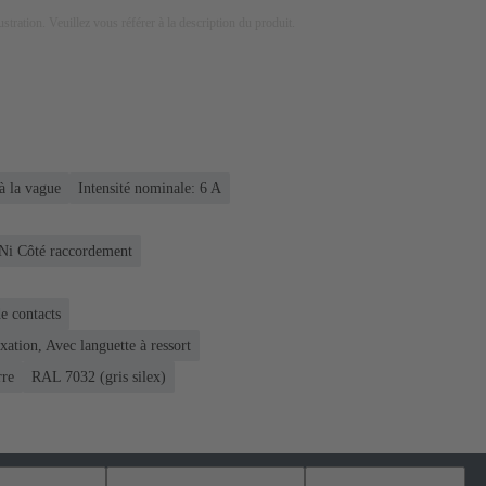
lustration. Veuillez vous référer à la description du produit.
à la vague
Intensité nominale: ‌6 A
 Ni Côté raccordement
e contacts
xation, Avec languette à ressort
rre
RAL 7032 (gris silex)