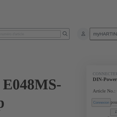
myHARTI
nnecteurs pour circuit imprimé
Connecteurs carte à carte
Produits
CONNECTE
 E048MS-
DIN-Power
Article No.:
p
pour
Connexion