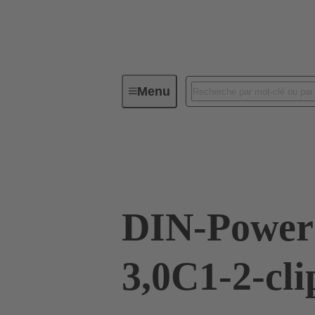
Menu
Connectivité d'Equipements
Co
09 05 348 6931
DIN-Power
3,0C1-2-cli