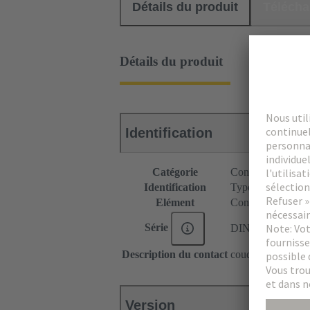
Détails du produit
Téléch
Détails du produit
Identification
Catégorie
Connecteurs
Identification
Type E
Elément
Connecteur mâle
Série
DIN 41612
Description du contact
coudé
Version