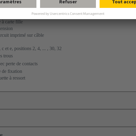
ent par soudage à la vague
à carte fille
tension
ircuit imprimé sur câble
c et e, positions 2, 4, ... , 30, 32
s trous
c perte de contacts
 de fixation
ette à ressort
ls