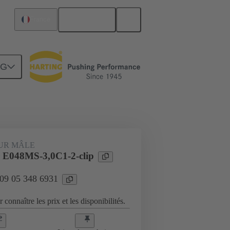
Français
France
NG
Raccordement carte mère à carte fille
UR MÂLE
 E048MS-3,0C1-2-clip
 09 05 348 6931
 connaître les prix et les disponibilités.