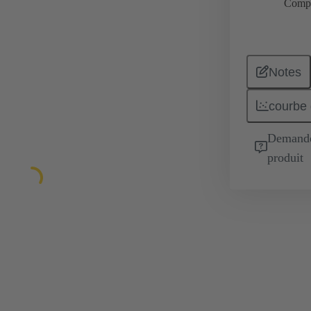
Comp
Notes
courbe 
Demande 
produit