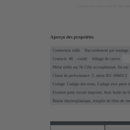
L'image n'est utilisée qu'à des fins d'il
Aperçu des propriétés
Connecteur mâle
Raccordement par soudage 
Contacts: 48
coudé
Alliage de cuivre
Métal noble sur Ni Côté accouplement, Sn sur
Classe de performance: 2, selon IEC 60603-2
Codage: Codage des trous, Codage avec perte d
Fixation pour circuit imprimé: Avec bride de fi
Résine thermoplastique, remplie de fibre de ve