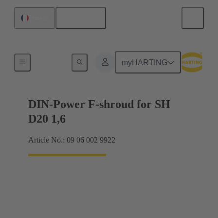
Français
France
Raccordement carte mère à carte fille
myHARTING
DIN-Power F-shroud for SH
D20 1,6
Article No.: 09 06 002 9922