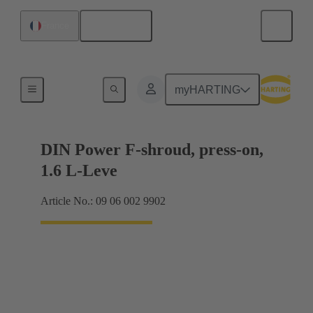
Français
France
Raccordement carte mère à carte fille
myHARTING
DIN Power F-shroud, press-on,
1.6 L-Leve
Article No.: 09 06 002 9902