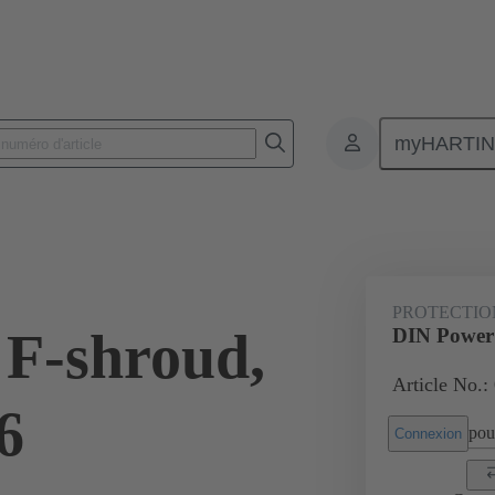
myHARTI
nnecteurs pour circuit imprimé
Connecteurs carte à carte
Produits
PROTECTIO
F-shroud,
DIN Power 
Article No.:
6
pour
Connexion