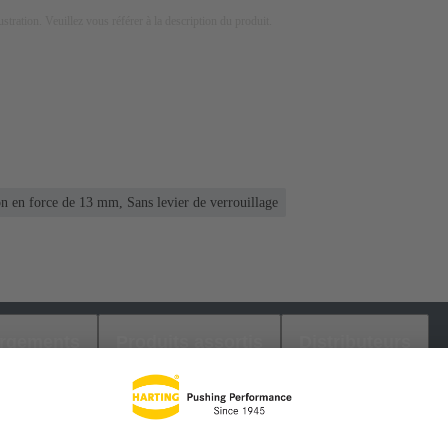
lustration. Veuillez vous référer à la description du produit.
ion en force de 13 mm, Sans levier de verrouillage
argements
Produits assortis
Distributeurs