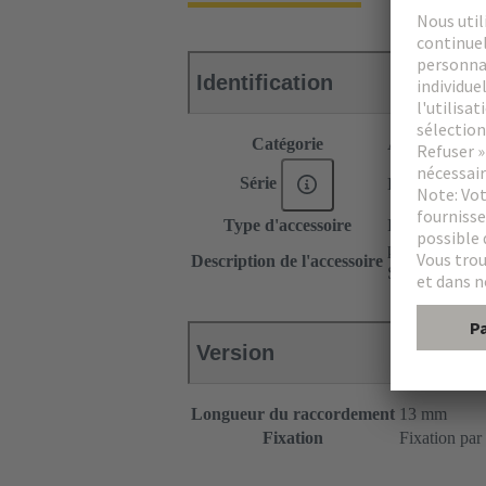
Identification
Catégorie
Accessoires
Série
DIN 41612
Type d'accessoire
Protection pou
pour type F ʺp
Description de l'accessoire
Sans levier de
Version
Longueur du raccordement
13 mm
Fixation
Fixation par 