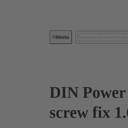
Menu
Connectivité d'Equipements
Co
09 06 002 9912
DIN Power 
screw fix 1.