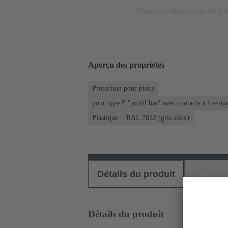
L'image n'est utilisée qu'à des fins d'il
Aperçu des propriétés
Protection pour pions
pour type F ʺprofil basʺ avec contacts à insert
Plastique
RAL 7032 (gris silex)
Détails du produit
Téléch
Détails du produit