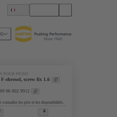
Français
France
NG
Raccordement carte mère à carte fille
N POUR PIONS
F-shroud, screw fix 1.6
 09 06 002 9912
 connaître les prix et les disponibilités.