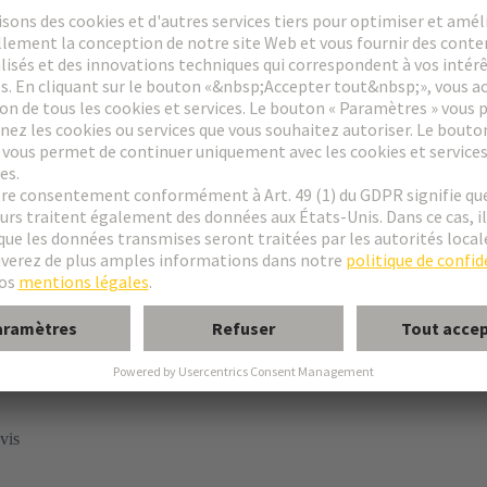
r pions
rofil basʺ avec contacts à insertion en force de 13 mm
 verrouillage
vis