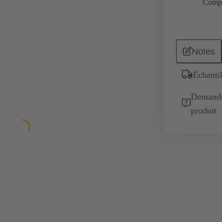
Comp
Notes
Échantil
Demande 
produit