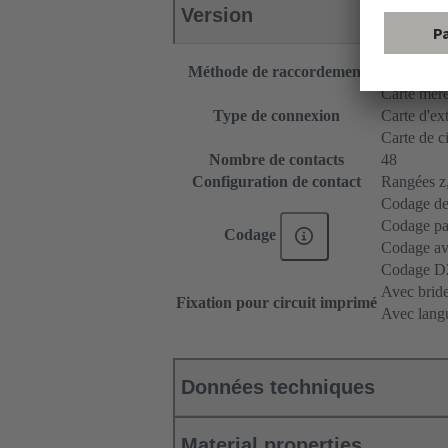
Version
Méthode de raccordement
Raccordem
Carte mère 
Type de connexion
Carte d'ex
Carte de c
Nombre de contacts
48
Configuration de contact
Rangées z, 
Codage de
Codage par
Codage
Codage ave
Codage D
Avec bride
Fixation pour circuit imprimé
Avec langu
Données techniques
Material properties