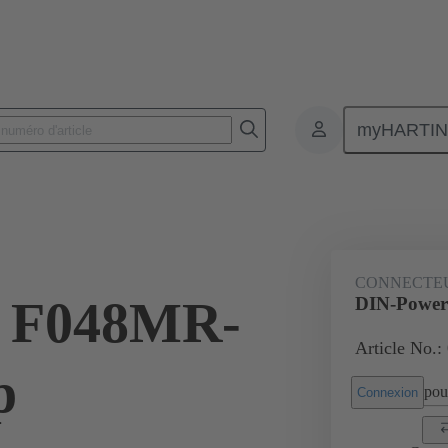
myHARTI
nnecteurs pour circuit imprimé
Connecteurs carte à carte
Produits
CONNECTE
 F048MR-
DIN-Power
Article No.:
p
pour
Connexion