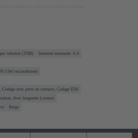
lustration. Veuillez vous référer à la description du produit.
par refusion (THR)
Intensité nominale: ‌6 A
 Ni Côté raccordement
t, Codage avec perte de contacts, Codage D20
xation, Avec languette à ressort
rre
Beige