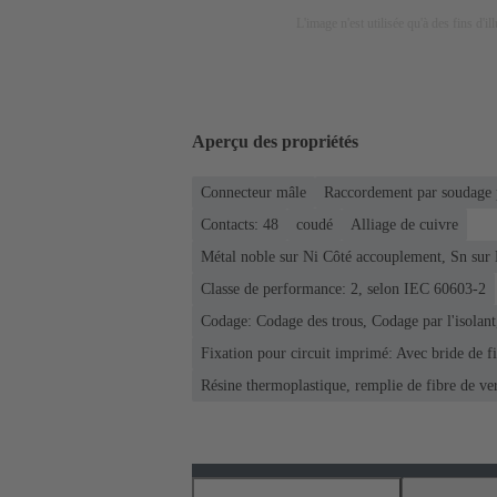
L'image n'est utilisée qu'à des fins d'il
Aperçu des propriétés
Connecteur mâle
Raccordement par soudage 
Contacts: 48
coudé
Alliage de cuivre
Métal noble sur Ni Côté accouplement, Sn sur
Classe de performance: 2, selon IEC 60603-2
Codage: Codage des trous, Codage par l'isolan
Fixation pour circuit imprimé: Avec bride de fi
Résine thermoplastique, remplie de fibre de ve