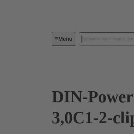
Menu
Connectivité d'Equipements
Co
09 06 348 6951
DIN-Power
3,0C1-2-cli