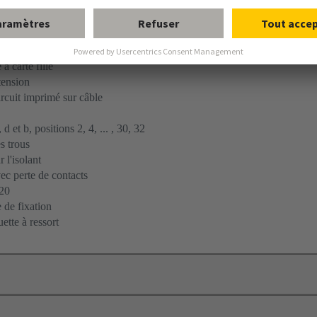
ent par soudage par refusion (THR)
à carte fille
tension
ircuit imprimé sur câble
d et b, positions 2, 4, ... , 30, 32
s trous
 l'isolant
c perte de contacts
20
 de fixation
ette à ressort