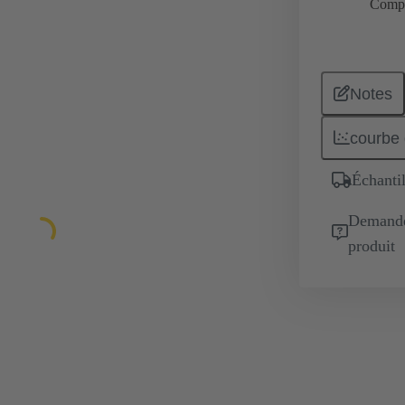
Comp
Notes
courbe 
Échantil
Demande 
produit