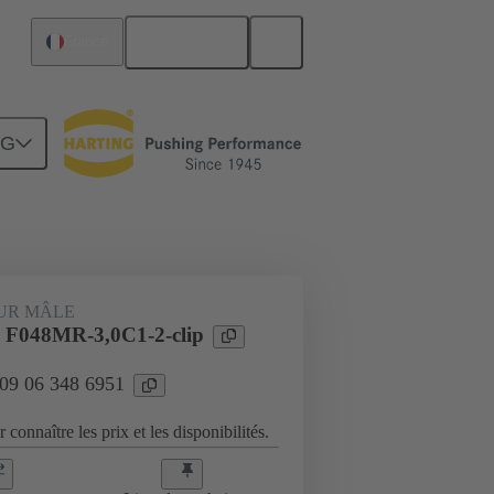
Français
France
NG
Raccordement carte mère à carte fille
UR MÂLE
 F048MR-3,0C1-2-clip
 09 06 348 6951
 connaître les prix et les disponibilités.