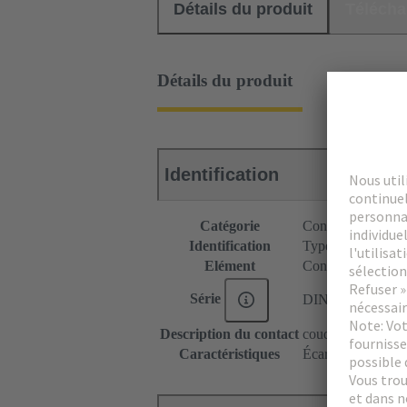
Détails du produit
Téléch
Détails du produit
Identification
Catégorie
Connecteurs
Identification
Type F
Elément
Connecteur mâle
Série
DIN 41612
Description du contact
coudé
Caractéristiques
Écarts de couleur 