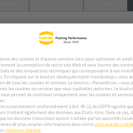
argements
Produits assortis
Distributeurs
et tâches admis