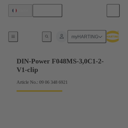
Français
France
Raccordement carte mère à carte fille
myHARTING
DIN-Power F048MS-3,0C1-2-
V1-clip
Article No.: 09 06 348 6921