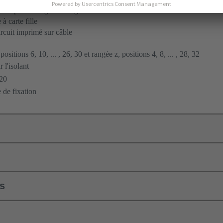
ent par soudage à la vague
à carte fille
ircuit imprimé sur câble
ositions 6, 10, ... , 26, 30 et rangée z, positions 4, 8, ... , 28, 32
 l'isolant
20
 de fixation
ls