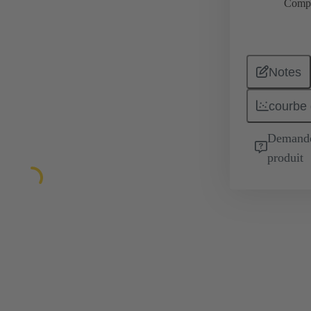
Comp
Notes
courbe 
Demande 
produit