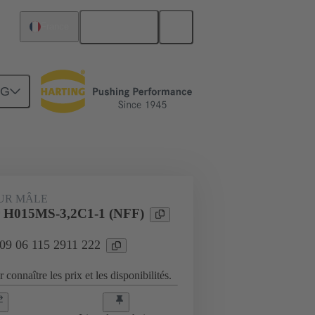
Français
France
NG
Raccordement carte mère à carte fille
UR MÂLE
 H015MS-3,2C1-1 (NFF)
 09 06 115 2911 222
 connaître les prix et les disponibilités.