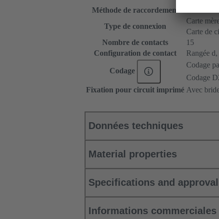
Méthode de raccordement
Raccordem
Carte mère 
Type de connexion
Carte de c
Nombre de contacts
15
Configuration de contact
Rangée d, p
Codage par
Codage
Codage D
Fixation pour circuit imprimé
Avec bride
Données techniques
Material properties
Specifications and approva
Informations commerciales