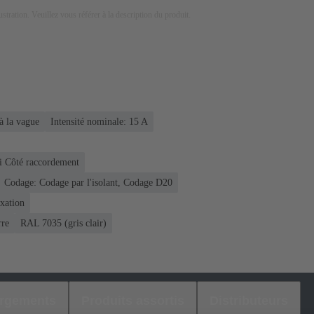
lustration. Veuillez vous référer à la description du produit.
à la vague
Intensité nominale: ‌15 A
i Côté raccordement
Codage: Codage par l'isolant, Codage D20
ixation
rre
RAL 7035 (gris clair)
argements
Produits assortis
Distributeurs