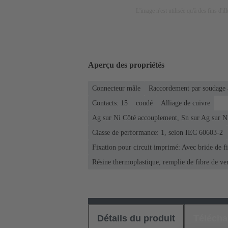
L'image n'est utilisée qu'à des fins d'il
Aperçu des propriétés
Connecteur mâle
Raccordement par soudage 
Contacts: 15
coudé
Alliage de cuivre
Ag sur Ni Côté accouplement, Sn sur Ag sur N
Classe de performance: 1, selon IEC 60603-2
Fixation pour circuit imprimé: Avec bride de f
Résine thermoplastique, remplie de fibre de ve
Détails du produit
Téléch