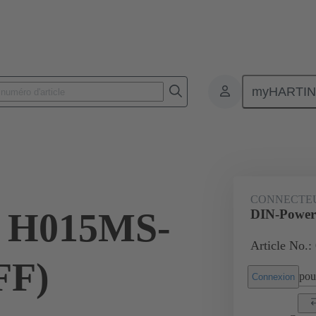
myHARTI
nnecteurs pour circuit imprimé
Connecteurs carte à carte
Produits
CONNECTE
 H015MS-
DIN-Power
Article No.:
FF)
pour
Connexion