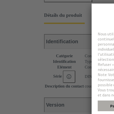
Détails du produit
Identification
Catégorie
Connecteurs
Identification
Type H15
Elément
Connecteur mâle
Série
DIN 41612
Description du contact
coudé
Version