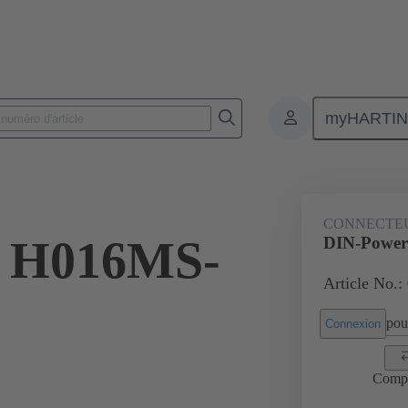
myHARTI
2511
CONNECTE
 H016MS-
DIN-Power
Article No.:
pour
Connexion
Comp