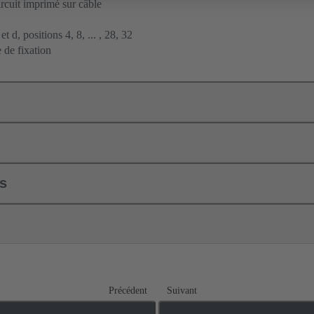
ircuit imprimé sur câble
t d, positions 4, 8, ... , 28, 32
 de fixation
ls
Précédent
Suivant