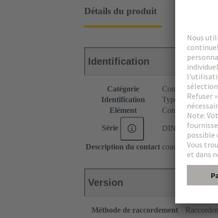
Détails du produit
Identification
Catégorie
Connecteurs
Identification
Type H16
Elément
Connecteur mâle
Série
DIN 41612
Description du contact
coudé
Version
Méthode de raccordement
Raccordem