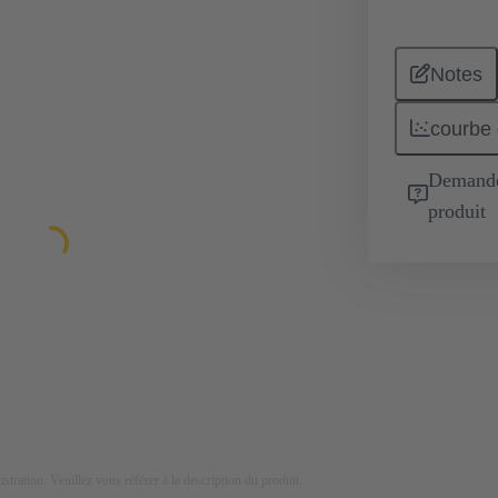
Notes
courbe 
Demande 
produit
lustration. Veuillez vous référer à la description du produit.