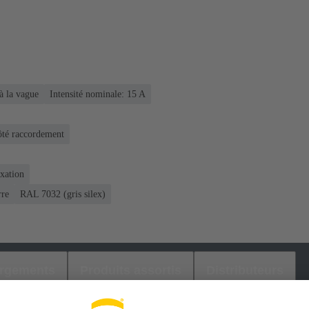
à la vague
Intensité nominale: ‌15 A
ôté raccordement
ixation
rre
RAL 7032 (gris silex)
argements
Produits assortis
Distributeurs