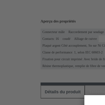
Aperçu des propriétés
Connecteur mâle
Raccordement par soudage 
Contacts: 16
coudé
Alliage de cuivre
Plaqué argent Côté accouplement, Sn sur Ni C
Classe de performance: 1, selon IEC 60603-2
Fixation pour circuit imprimé: Avec bride de f
Résine thermoplastique, remplie de fibre de ve
Détails du produit
Téléch