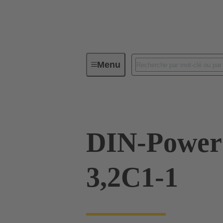
Menu
Série
Produits
09 06 116 
DIN-Power
3,2C1-1