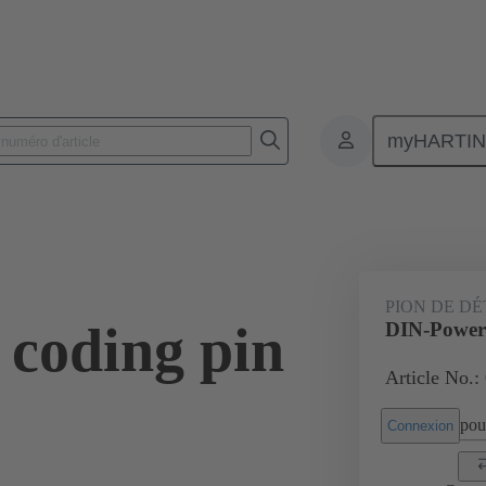
myHARTI
nnecteurs pour circuit imprimé
Connecteurs carte à carte
Produits
PION DE D
coding pin
DIN-Power 
Article No.:
pour
Connexion