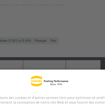
lustration. Veuillez vous référer à la description du produit.
mbases D 20/2 et D 20/4
Plastique
Noir
argements
Produits assortis
Distributeurs