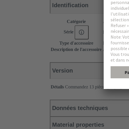
Identification
Catégorie
Accessoires
Série
DIN 41612
Type d'accessoire
Pion de détro
Description de l'accessoire
Adapté aux bo
Version
Détails
Commandez 13 pièces par peigne 
Données techniques
Material properties