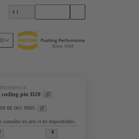
Français
France
NG
Raccordement carte mère à carte fille
ÉTROMPAGE
coding pin D20
 09 06 001 9905
 connaître les prix et les disponibilités.