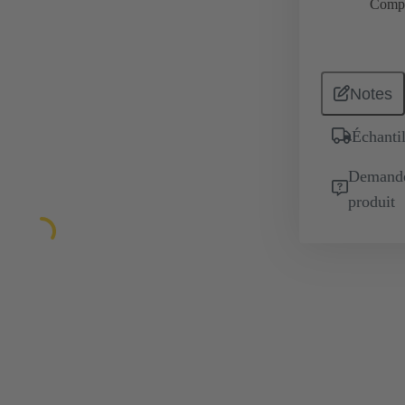
Comp
Notes
Échantil
Demande 
produit