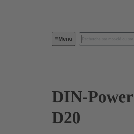
Menu
Connectivité d'Equipements
Co
09 06 001 9905
DIN-Power 
D20