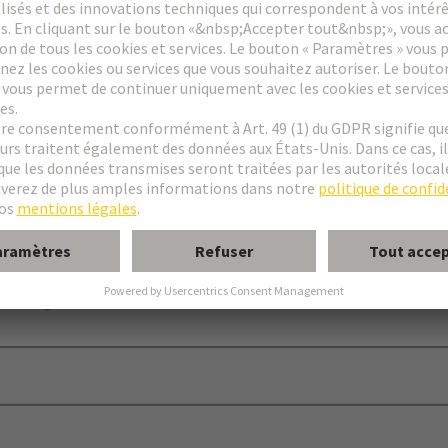
mpage
îtiers d'embases D 20/2 et D 20/4
de codage