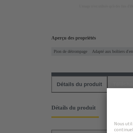
L'image n'est utilisée qu'à des fins d'il
Aperçu des propriétés
Pion de détrompage
Adapté aux boîtiers d'e
Détails du produit
Téléch
Détails du produit